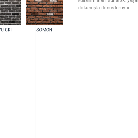
kullanım alanı sunarak, yaşam
dokunuşla dönüştürüyor.
U GRİ
SOMON