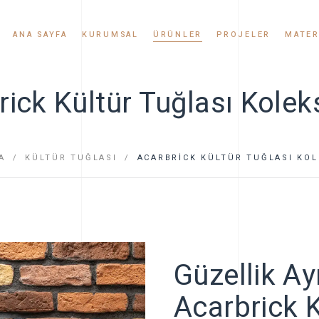
ANA SAYFA
KURUMSAL
ÜRÜNLER
PROJELER
MATER
rick Kültür Tuğlası Kolek
Hikayemiz
Kültür Taşı
Değerlerimiz
Kültür Tuğlası
A
KÜLTÜR TUĞLASI
Kalite Politikamız
ACARBRICK KÜLTÜR TUĞLASI KO
Uygulamalar
Sertifikalar
Haberler ve Etkinlikler
Güzellik Ayr
Bayilik
Acarbrick K
Videolar