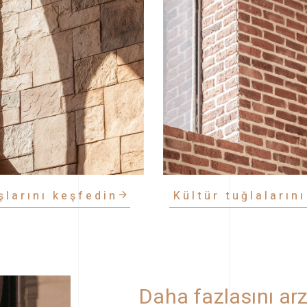
şlarını keşfedin
Kültür tuğlaların
Daha fazlasını arzu