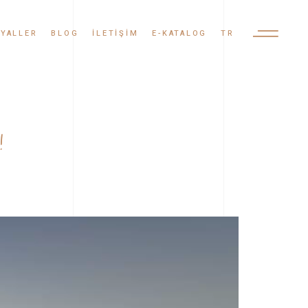
YALLER
BLOG
İLETIŞIM
E-KATALOG
TR
TR
!
EN
AR