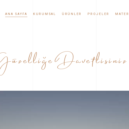
ANA SAYFA
KURUMSAL
ÜRÜNLER
PROJELER
MATER
Hikayemiz
Kültür Taşı
Güzelliğe Davetlisiniz
Değerlerimiz
Kültür Tuğlası
Kalite Politikamız
Uygulamalar
Sertifikalar
Haberler ve Etkinlikler
Bayilik
Videolar