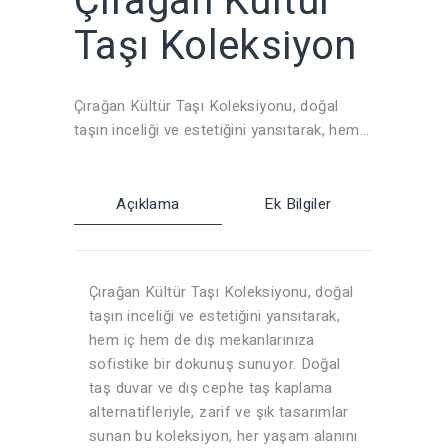
Çırağan Kültür
Taşı Koleksiyon
Çırağan Kültür Taşı Koleksiyonu, doğal
taşın inceliği ve estetiğini yansıtarak, hem
iç hem de dış mekanlarınıza sofistike bir
dokunuş sunuyor. Doğal taş duvar ve dış
cephe taş kaplama alternatifleriyle, zarif ve
Açıklama
Ek Bilgiler
şık tasarımlar sunan bu koleksiyon, her
yaşam alanını dönüştürmeyi bekliyor. Dış
cephe tuğla kaplama ve doğal taş dış
Çırağan Kültür Taşı Koleksiyonu, doğal
cephe seçeneklerimizle, modern ve klasik
taşın inceliği ve estetiğini yansıtarak,
mekanlarınızı zenginleştirmeye hazırız.
hem iç hem de dış mekanlarınıza
sofistike bir dokunuş sunuyor. Doğal
taş duvar ve dış cephe taş kaplama
alternatifleriyle, zarif ve şık tasarımlar
sunan bu koleksiyon, her yaşam alanını