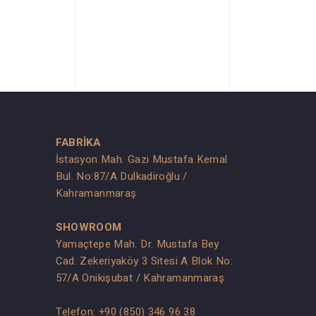
FABRİKA
İstasyon Mah. Gazi Mustafa Kemal
Bul. No:87/A Dulkadiroğlu /
Kahramanmaraş
SHOWROOM
Yamaçtepe Mah. Dr. Mustafa Bey
Cad. Zekeriyaköy 3 Sitesi A Blok No:
57/A Onikişubat / Kahramanmaraş
Telefon:
+90 (850) 346 96 38