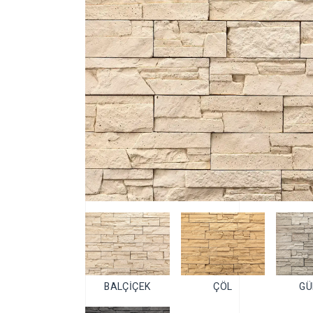
BALÇİÇEK
ÇÖL
GÜ