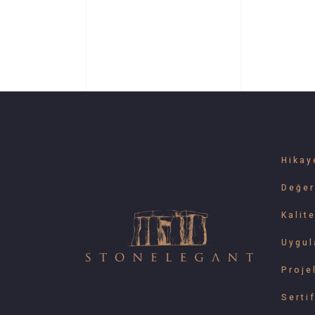
Hikay
Değer
Kalit
Uygul
Proje
Sertif