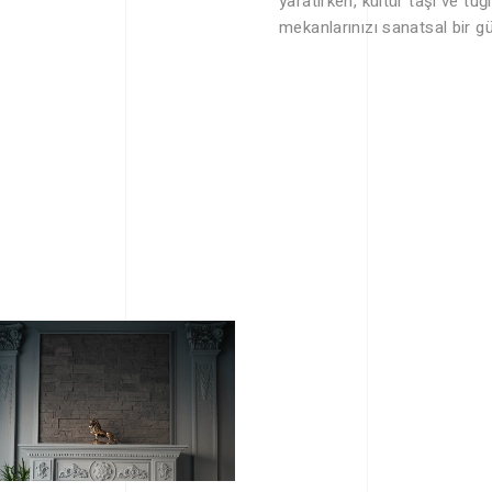
yaratırken, kültür taşı ve tu
mekanlarınızı sanatsal bir g