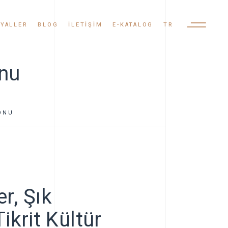
YALLER
BLOG
İLETIŞIM
E-KATALOG
TR
onu
TR
EN
YONU
AR
er, Şık
ikrit Kültür