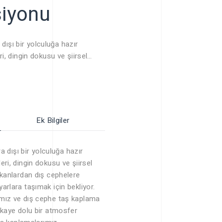
siyonu
 dışı bir yolculuğa hazır
i, dingin dokusu ve şiirsel
kanlardan dış cephelere kadar
aşımak için bekliyor. Doğal taş
cephe taş kaplama
kaye dolu bir atmosfer
la kaplamalarımız mekanlarınızı
Ek Bilgiler
rüyor.
ra dışı bir yolculuğa hazır
ri, dingin dokusu ve şiirsel
ekanlardan dış cephelere
arlara taşımak için bekliyor.
ımız ve dış cephe taş kaplama
ikaye dolu bir atmosfer