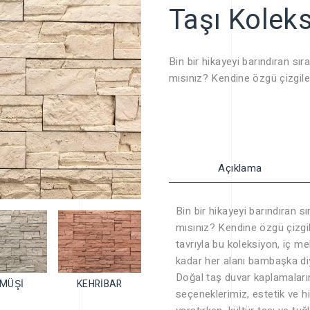
SSS
Taşı Kolek
Bin bir hikayeyi barındıran sıra
mısınız? Kendine özgü çizgiler
tavrıyla bu koleksiyon, iç me
her alanı bambaşka diyarlara t
duvar kaplamalarımız ve dış 
seçeneklerimiz, estetik ve hi
yaratırken, kültür taşı ve tuğ
Açıklama
sanatsal bir güzelliğe büründü
Bin bir hikayeyi barındıran sı
mısınız? Kendine özgü çizgile
tavrıyla bu koleksiyon, iç m
kadar her alanı bambaşka diy
Doğal taş duvar kaplamalar
MÜŞİ
KEHRİBAR
seçeneklerimiz, estetik ve h