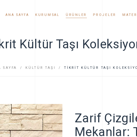
ANA SAYFA
KURUMSAL
ÜRÜNLER
PROJELER
MATER
krit Kültür Taşı Koleksiy
Hikayemiz
Kültür Taşı
Değerlerimiz
Kültür Tuğlası
A SAYFA
KÜLTÜR TAŞI
Kalite Politikamız
TIKRIT KÜLTÜR TAŞI KOLEKSI
Uygulamalar
Sertifikalar
Haberler ve Etkinlikler
Zarif Çizgil
Bayilik
Mekanlar: T
Videolar