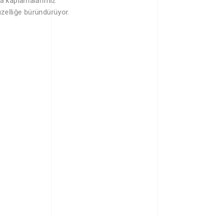
ğla kaplamalarımız
üzelliğe büründürüyor.