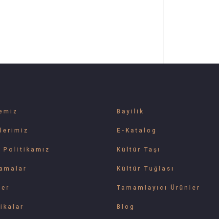
emiz
Bayilik
lerimiz
E-Katalog
e Politikamız
Kültür Taşı
amalar
Kültür Tuğlası
ler
Tamamlayıcı Ürünler
ikalar
Blog