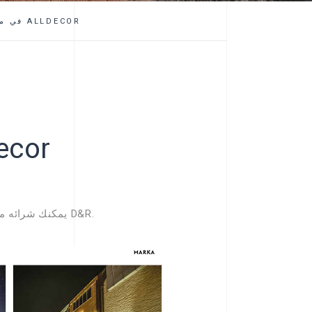
STONELEGANT في مجلة ALLDECOR
STONELEGANT ف
نود أن نشكر مجلة @alldecor على اهتمامها بالهيكل المبتكر لـ Stonelegant. يمكنك شرائه من جميع متاجر D&R.