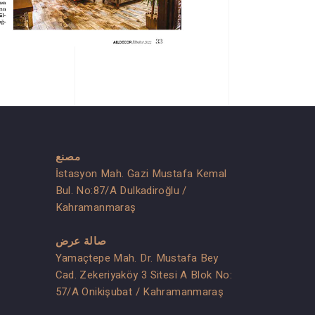
مصنع
İstasyon Mah. Gazi Mustafa Kemal
Bul. No:87/A Dulkadiroğlu /
Kahramanmaraş
صالة عرض
Yamaçtepe Mah. Dr. Mustafa Bey
Cad. Zekeriyaköy 3 Sitesi A Blok No:
57/A Onikişubat / Kahramanmaraş