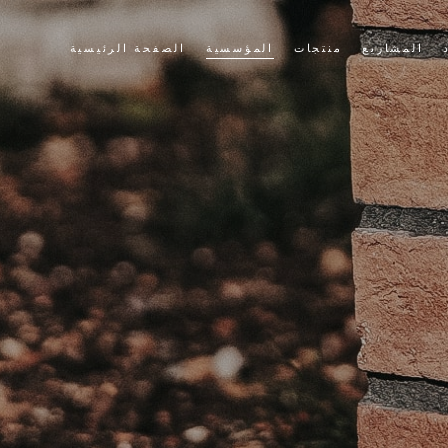
المشاريع
منتجات
المؤسسية
الصفحة الرئيسية
حجر الثقافة
قصتنا
الطوب الثقافي
قيمنا
سياسة الجودة لدينا
التطبيقات
الشهادات
أخبار وأحداث
بيع
أشرطة فيديو