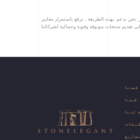
نحن ندعم. بهذه الطريقة ، نرفع باستمرار معايير
قصتنا
قيمنا
لدينا
بيقات
شاريع