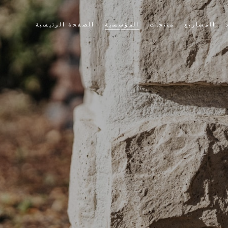
المشاريع
منتجات
المؤسسية
الصفحة الرئيسية
حجر الثقافة
قصتنا
الطوب الثقافي
قيمنا
سياسة الجودة لدينا
التطبيقات
الشهادات
أخبار وأحداث
بيع
أشرطة فيديو