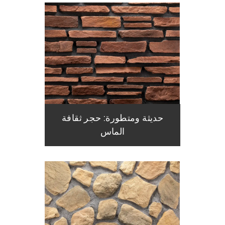
حديثة ومتطورة: حجر ثقافة
الماس