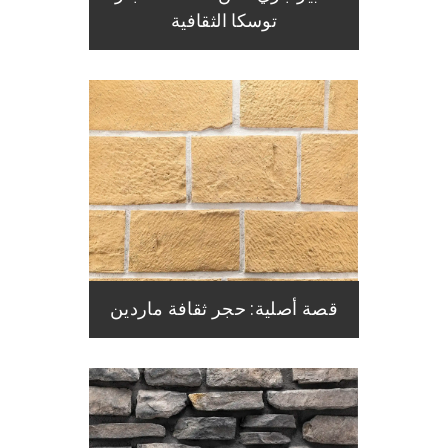
توسكا الثقافية
قصة أصلية: حجر ثقافة ماردين