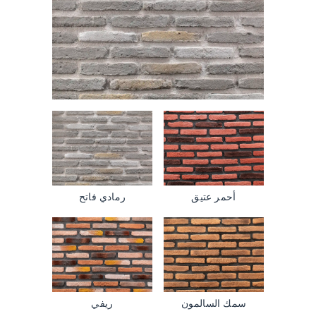
أحمر عتيق
رمادي فاتح
سمك السالمون
ريفي