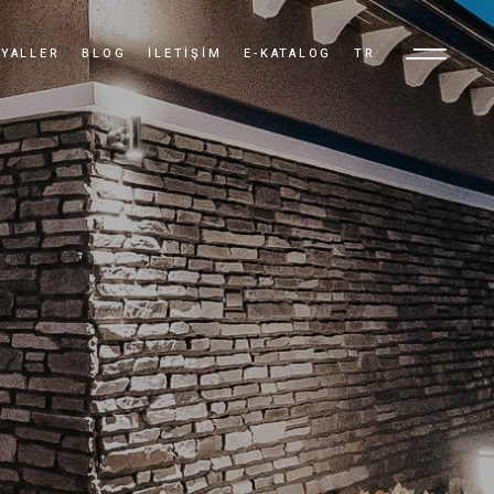
YALLER
BLOG
İLETIŞIM
E-KATALOG
TR
TR
EN
AR