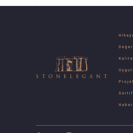
Hikay
Değer
Kalit
Uygul
Proje
Sertif
Haber