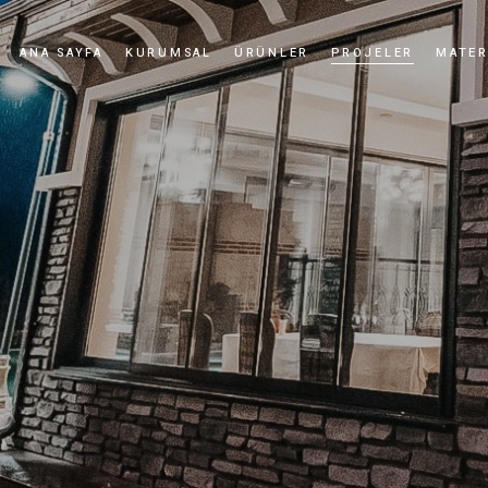
ANA SAYFA
KURUMSAL
ÜRÜNLER
PROJELER
MATER
Hikayemiz
Kültür Taşı
Değerlerimiz
Kültür Tuğlası
Kalite Politikamız
Uygulamalar
Sertifikalar
Haberler ve Etkinlikler
Bayilik
Videolar