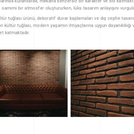
larında kullanılarak, mekana benzersiz bir karakter ve stil katmak
e samimi bir atmosfer oluştururken, lüks tasarım anlayışını vurgulay
ltür tuğlası ürünü, dekoratif duvar kaplamaları ve dış cephe tasar
 kültür tuğlası, modern yaşamın ihtiyaçlarına uygun dayanıklılığı v
et katmaktadır.