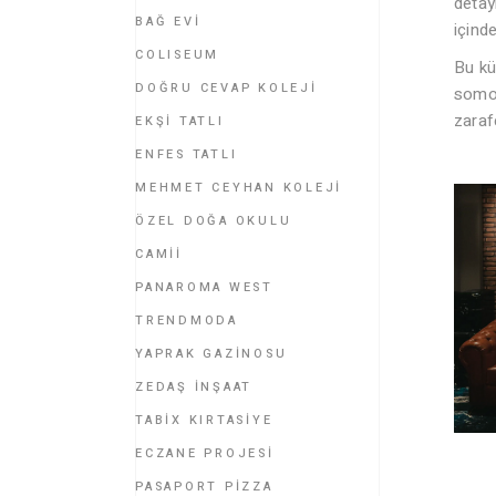
detay
BAĞ EVİ
içind
COLISEUM
Bu kü
DOĞRU CEVAP KOLEJİ
somon
zaraf
EKŞİ TATLI
ENFES TATLI
MEHMET CEYHAN KOLEJİ
ÖZEL DOĞA OKULU
CAMİİ
PANAROMA WEST
TRENDMODA
YAPRAK GAZİNOSU
ZEDAŞ İNŞAAT
TABİX KIRTASİYE
ECZANE PROJESİ
PASAPORT PİZZA