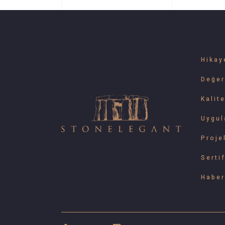
Hikay
Değer
Kalit
Uygul
Proje
Sertif
Haber