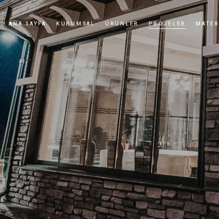
ANA SAYFA
KURUMSAL
ÜRÜNLER
PROJELER
MATER
Hikayemiz
Kültür Taşı
Değerlerimiz
Kültür Tuğlası
Kalite Politikamız
Uygulamalar
Sertifikalar
Haberler ve Etkinlikler
Bayilik
Videolar