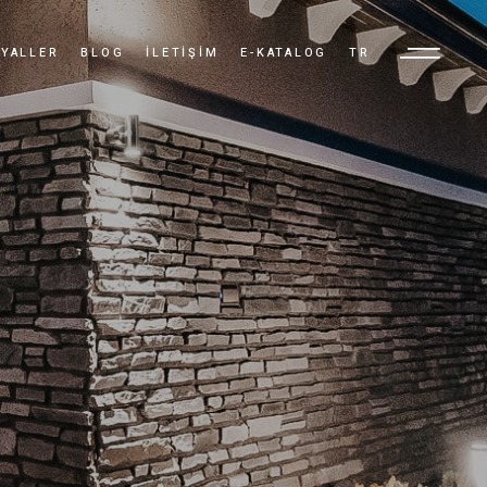
YALLER
BLOG
İLETIŞIM
E-KATALOG
TR
TR
EN
AR