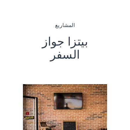
المشاريع
بيتزا جواز
السفر