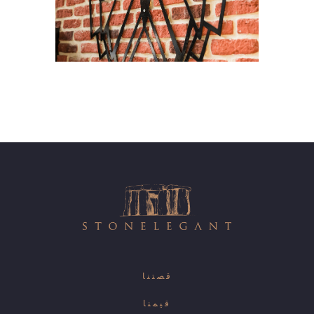
قصتنا
قيمنا