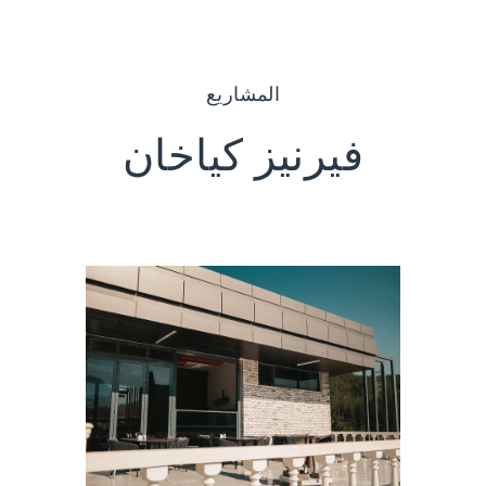
المشاريع
فيرنيز كياخان