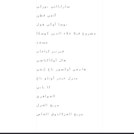
سارايالتي بوركي
ألفي قطن
نوسا أوكي هول
مشروع فيلا علاء الدين كوسكا
مسجد
فيرنيز كياخان
هال أوكاكباشي
هانيفي أوكسوز باغ إيفي
منزل حيدر أوتلو باغ
كا يابي
الجواهري
مزيج الغزل
مزيج الغزلالذوق الخاص