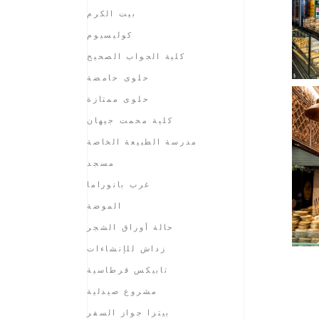
بيت الكرم
كوليسيوم
كلية الجواب الصحيح
حلوى حامضة
حلوى ممتازة
كلية محمت جيهان
مدرسة الطبيعة الخاصة
مسجد
غرب بانوراما
الموضة
حالة أوراق الشجر
زداش للإنشاءات
تابيكس قرطاسية
مشروع صيدلية
بيتزا جواز السفر