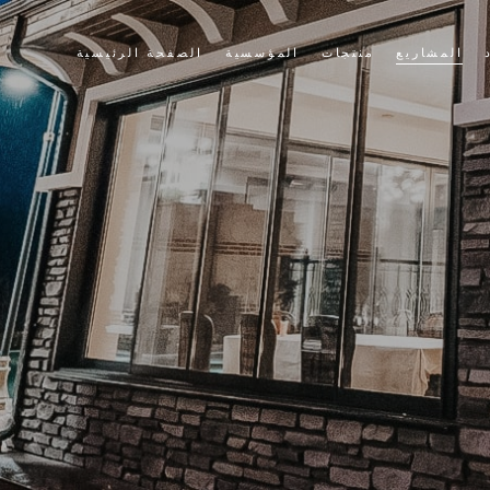
المشاريع
منتجات
المؤسسية
الصفحة الرئيسية
حجر الثقافة
قصتنا
الطوب الثقافي
قيمنا
سياسة الجودة لدينا
التطبيقات
الشهادات
أخبار وأحداث
بيع
أشرطة فيديو