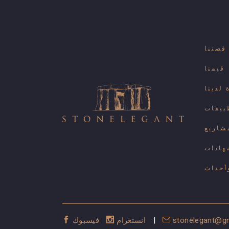
قصتنا
قيمنا
لدينا
بيقات
شاريع
هادات
أحداث
stonelegant@g
|
انستغرام
فيسبوك