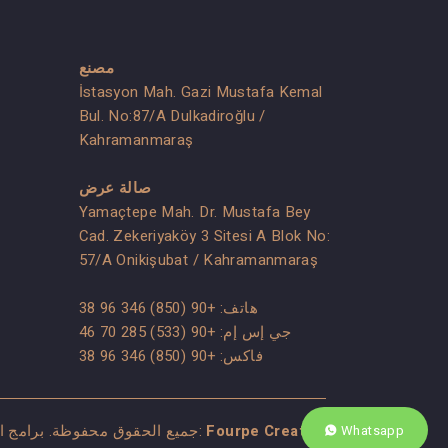
مصنع
İstasyon Mah. Gazi Mustafa Kemal
Bul. No:87/A Dulkadiroğlu /
Kahramanmaraş
صالة عرض
Yamaçtepe Mah. Dr. Mustafa Bey
Cad. Zekeriyaköy 3 Sitesi A Blok No:
57/A Onikişubat / Kahramanmaraş
هاتف:
+90 (850) 346 96 38
جي إس إم:
+90 (533) 285 70 46
فاكس: +90 (850) 346 96 38
Fourpe Creative
حقوق الطبع والنشر © 2023 Stonelegant جميع الحقوق محفوظة. برامج الويب:
Whatsapp