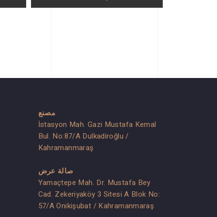
مصنع
İstasyon Mah. Gazi Mustafa Kemal
Bul. No:87/A Dulkadiroğlu /
Kahramanmaraş
صالة عرض
Yamaçtepe Mah. Dr. Mustafa Bey
Cad. Zekeriyaköy 3 Sitesi A Blok No:
57/A Onikişubat / Kahramanmaraş