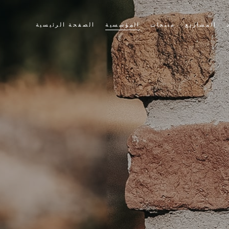
المشاريع
منتجات
المؤسسية
الصفحة الرئيسية
حجر الثقافة
قصتنا
الطوب الثقافي
قيمنا
سياسة الجودة لدينا
التطبيقات
الشهادات
أخبار وأحداث
بيع
أشرطة فيديو