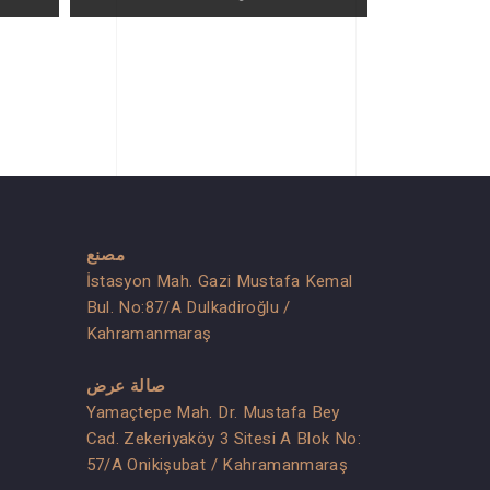
مصنع
İstasyon Mah. Gazi Mustafa Kemal
Bul. No:87/A Dulkadiroğlu /
Kahramanmaraş
صالة عرض
Yamaçtepe Mah. Dr. Mustafa Bey
Cad. Zekeriyaköy 3 Sitesi A Blok No:
57/A Onikişubat / Kahramanmaraş