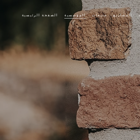
المشاريع
منتجات
المؤسسية
الصفحة الرئيسية
حجر الثقافة
قصتنا
الطوب الثقافي
قيمنا
سياسة الجودة لدينا
التطبيقات
الشهادات
أخبار وأحداث
بيع
أشرطة فيديو