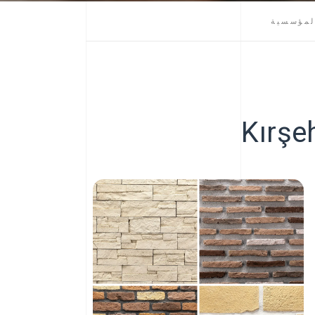
لمؤسسية
Kırşeh