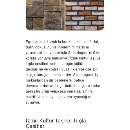
Ege'nin incisi İzmir'in benzersiz atmosferini,
tarihi dokusunu ve modern mimarisini
yansıtmak isteyenler için Stonelegant'ın özel
koleksiyonuyla buluşuyor. İzmir kültür taşı ve
tuğla çeşitleri, şehrin zengin kültürel
geçmişine ve coğrafi güzelliklerine özel bir
saygı duruşunu temsil eder. Stonelegant, iç
mekanlardan dış cephelere, bahçe
duvarlarından antik görünümlü taşlara kadar
geniş bir ürün yelpazesi sunarak İzmir'e
estetik ve kaliteyi taşımanın ayrıcalığını
sunuyor.
İzmir Kültür Taşı ve Tuğla
Çeşitleri