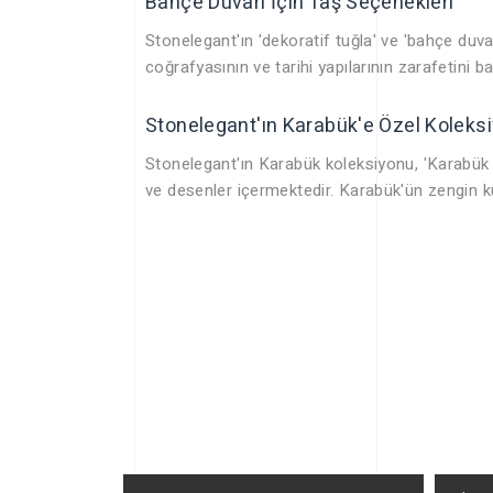
Bahçe Duvarı İçin Taş Seçenekleri
Stonelegant'ın 'dekoratif tuğla' ve 'bahçe duva
coğrafyasının ve tarihi yapılarının zarafetini 
Stonelegant'ın Karabük'e Özel Koleks
Stonelegant'ın Karabük koleksiyonu, 'Karabük tu
ve desenler içermektedir. Karabük'ün zengin kül