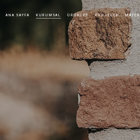
ANA SAYFA
KURUMSAL
ÜRÜNLER
PROJELER
MATER
Hikayemiz
Kültür Taşı
Değerlerimiz
Kültür Tuğlası
Kalite Politikamız
Uygulamalar
Sertifikalar
Haberler ve Etkinlikler
Bayilik
Videolar