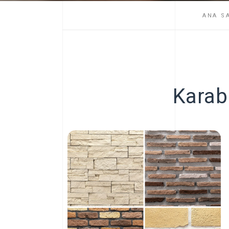
ANA S
Karabü