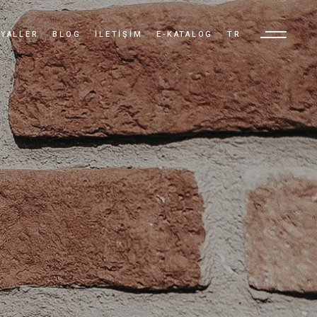
YALLER
BLOG
İLETIŞIM
E-KATALOG
TR
TR
EN
AR